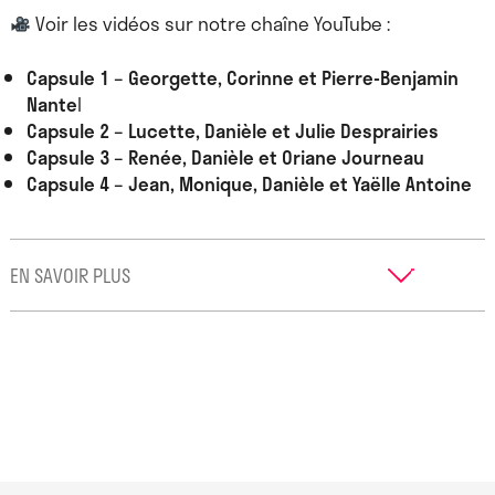
Voir les vidéos sur notre chaîne YouTube :
Capsule 1 – Georgette, Corinne et Pierre-Benjamin
Nante
l
Capsule 2 – Lucette, Danièle et Julie Desprairies
Capsule 3 – Renée, Danièle et Oriane Journeau
Capsule 4 – Jean, Monique, Danièle et Yaëlle Antoine
EN SAVOIR PLUS
Né en 2021 à l’initiative de Fred Sancère, directeur de
Derrière Le Hublot, le Service d’art à domicile a d’abord
été expérimenté sur le territoire capdenacois avant
d’évoluer vers un modèle partageable à d’autres
territoires. Il interroge le soin, la place de l’art dans nos