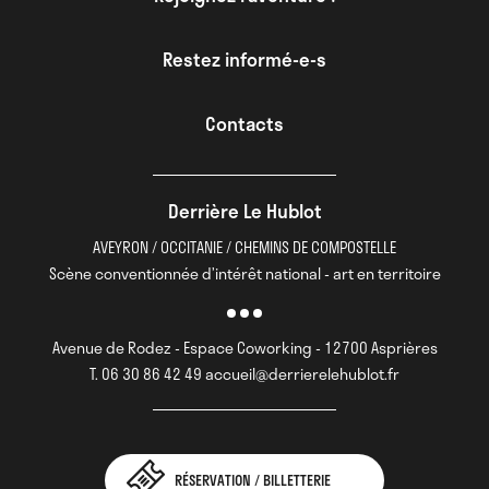
perte d’autonomie (ARS, CARSAT, MSA, CPAM, AGIRC-
ARRCO, ANAH, Mutualité française, Rodez
Restez informé-e-s
agglomération)
Le projet a été finaliste du
Prix Cognacq Jay
en 2021
Contacts
Derrière Le Hublot
AVEYRON / OCCITANIE / CHEMINS DE COMPOSTELLE
Scène conventionnée d’intérêt national - art en territoire
Avenue de Rodez - Espace Coworking - 12700 Asprières
T. 06 30 86 42 49 accueil@derrierelehublot.fr
RÉSERVATION / BILLETTERIE