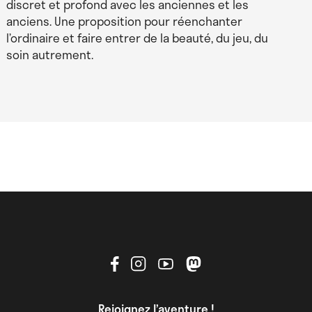
Ministère de la Culture – Délégation générale à la
discret et profond avec les anciennes et les
transmission, aux territoires et à la démocratie
anciens. Une proposition pour réenchanter
culturelle
l’ordinaire et faire entrer de la beauté, du jeu, du
soin autrement.
Direction générale de la création artistique –
Lauréat de l’appel à projets “Recherche en théâtre
et arts associés”
ANCT – Agence nationale de cohésion des
territoires – Massif central
FNADT – Fonds national d’aménagement et de
développement du territoire – Massif central
Région Occitanie / Pyrénées-Méditerranée
Département de l’Aveyron
Conférence des financeurs de la prévention de la
Rejoignez l’aventure !