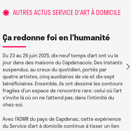
vies, et l’attention portée aux plus vulnérables. Il
favorise également de nouvelles formes de relation
AUTRES ACTUS SERVICE D'ART À DOMICILE
entre artistes, bénéficiaires et professionnel·le·s du
soin.
Partenaires
Ça redonne foi en l’humanité
Le Service d’art à domicile est mené par
Derrière Le
Du 23 au 26 juin 2025, dix-neuf temps d’art ont vu le
Hublot
en partenariat avec :
jour dans des maisons du Capdenacois. Des instants
suspendus, au creux du quotidien, portés par
ADMR du Pays de Capdenac
quatre artistes, cinq auxiliaires de vie et dix-sept
bénéficiaires. Ensemble, ils ont dessiné les contours
Lot aide à domicile
fragiles d’un espace de rencontre rare : celui où l’art
s’invite là où on ne l’attend pas, dans l’intimité du
vives voies
chez-soi.
Avec le soutien de :
Avec l’ADMR du pays de Capdenac, cette expérience
du Service d’art à domicile continue à tisser un lien