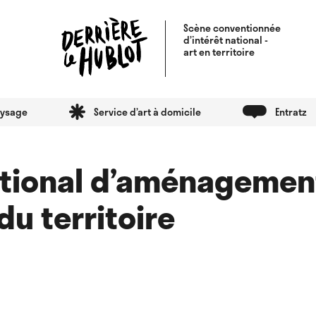
Scène conventionnée
d’intérêt national -
art en territoire
aysage
Service d’art à domicile
Entratz
ational d’aménagemen
u territoire