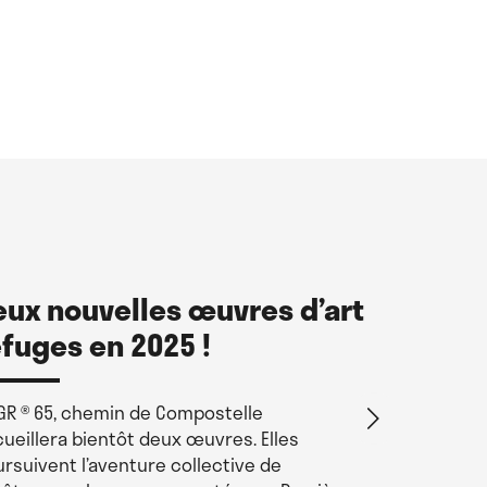
eux nouvelles œuvres d’art
Ça red
efuges en 2025 !
l’huma
GR ® 65, chemin de Compostelle
Du 23 au 26
ueillera bientôt deux œuvres. Elles
ont vu le j
rsuivent l’aventure collective de
Capdenacoi