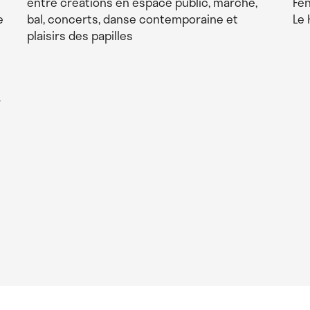
entre créations en espace public, marche,
Fen
e
bal, concerts, danse contemporaine et
Le 
plaisirs des papilles
r