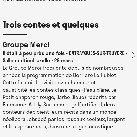
En partenariat avec
la commune d’Asprières
Trois contes et quelques
Groupe Merci
Il était à peu près une fois
ENTRAYGUES-SUR-TRUYÈRE •
Salle multiculturelle • 28 mars
Le Groupe Merci fréquente depuis de nombreuses
années la programmation de Derrière Le Hublot.
Cette fois-ci, il revisite avec humour et
causticité les contes classiques (Peau d’âne, Le
Petit chaperon rouge, Barbe Bleue) réécrits par
Emmanuel Adely. Sur un mini-golf artificiel, deux
conteurs déploient leurs récits dans un monde
néolibéral, obsédé par les réseaux sociaux, l’argent
et les apparences, dans une langue caustique.