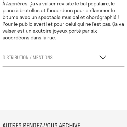
À Asprières, Ça va valser revisite le bal populaire, le
piano à bretelles et l’accordéon pour enflammer le
bitume avec un spectacle musical et chorégraphié !
Pour le public averti et pour celui qui ne l’est pas, Ça va
valser est un exutoire joyeux porté par six
accordéons dans la rue.
DISTRIBUTION / MENTIONS
Distribution en alternance :
Séverine Bruniau, Gaétan
Bouillet, Emilie Cadiou, Amélie Castel, Aude Combettes,
Virgile Goller, Léo Haag, Fred Labasthe, Olivier Perrin,
Géraldine Pignol, Corentin Restif
Production :
Picnique Production
AUTRES RENDEZ-VOUS ARCHIVE