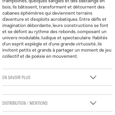
trampolines, quelques sangles et des bastaings en
bois, ils bâtissent, transforment et détournent des
cabanes éphémères qui deviennent terrains
d’aventure et d’exploits acrobatiques. Entre défis et
imagination débordante, leurs constructions se font
et se défont au rythme des rebonds, composant un
univers modulable, ludique et spectaculaire. Habités
d’un esprit espiègle et d’une grande virtuosité, ils
invitent petits et grands à partager un moment de jeu
collectif et de poésie en mouvement.
EN SAVOIR PLUS
Clan Cabane
est un projet collectif à l’initiative
DISTRIBUTION / MENTIONS
d’Antoine Cousty, l’un des membres fondateurs de La
Contrebande. Le projet est donc porté par La