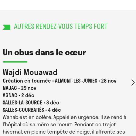
Création lumière :
Flore Marvaud / Régie générale : Clément Legendre /
Construction : Etienne Charles / Production/diffusion :
AUTRES RENDEZ-VOUS TEMPS FORT
Clémence Mugard – L’Avant Courrier
Un obus dans le cœur
Wajdi Mouawad
Création en tournée
ALMONT-LES-JUNIES • 28 nov
NAJAC • 29 nov
AGNAC • 2 déc
SALLES-LA-SOURCE • 3 déc
SALLES-COURBATIÈS • 4 déc
Wahab est en colère. Appelé en urgence, il se rend à
l’hôpital où sa mère se meurt. Pendant ce trajet
hivernal, en pleine tempête de neige, il affronte ses