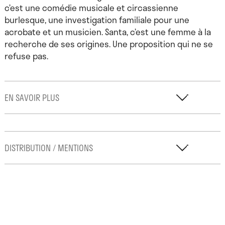
c’est une comédie musicale et circassienne
burlesque, une investigation familiale pour une
acrobate et un musicien. Santa, c’est une femme à la
recherche de ses origines. Une proposition qui ne se
refuse pas.
EN SAVOIR PLUS
Santa a bénéficié d’une résidence de création à
DISTRIBUTION / MENTIONS
l’Essieu du Batut.
Texte et interprétation : Pauline Dau / Création
musicale et interprétation : Roland Catella / Mise en
scène : Fanny Sintès, Marc Vittecoq & Pauline Dau /
Finalisation de la dramaturgie : Maud Chapoutier /