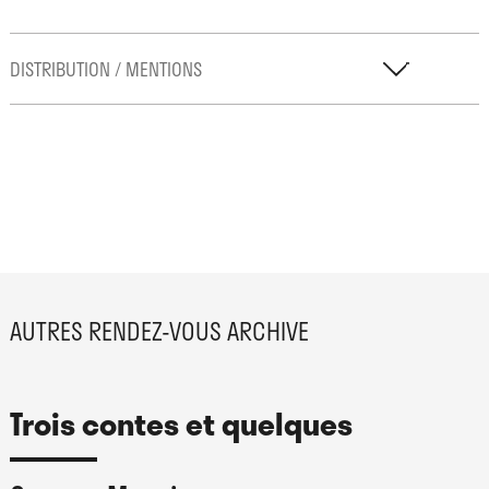
DISTRIBUTION / MENTIONS
Chorégraphie et direction
Joanne Leighton
Design sonore
Peter Crosbie
Scénographie lumineuse
AUTRES RENDEZ-VOUS ARCHIVE
Sylvie Mélis
Scénographie
Trois contes et quelques
Joanne Leighton
Costumes