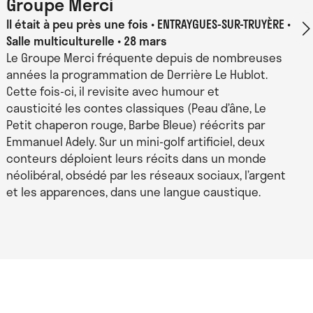
Groupe Merci
Alexandra Bertaut
Il était à peu près une fois
ENTRAYGUES-SUR-TRUYÈRE •
Salle multiculturelle • 28 mars
Spectacle pour 9 danseurs
Le Groupe Merci fréquente depuis de nombreuses
années la programmation de Derrière Le Hublot.
WLDN
Cette fois-ci, il revisite avec humour et
causticité les contes classiques (Peau d’âne, Le
Petit chaperon rouge, Barbe Bleue) réécrits par
Emmanuel Adely. Sur un mini-golf artificiel, deux
conteurs déploient leurs récits dans un monde
néolibéral, obsédé par les réseaux sociaux, l’argent
et les apparences, dans une langue caustique.