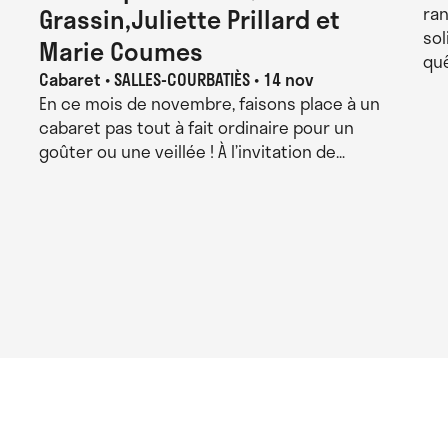
Grassin,Juliette Prillard et
ra
sol
Marie Coumes
lier de Paris, l’Étoile du Nord – Scène
quê
DP et Le Regard du cygne – AMD XXe) |
Cabaret
SALLES-COURBATIÈS • 14 nov
rg, Museum für Neue Kunst Freiburg
En ce mois de novembre, faisons place à un
cabaret pas tout à fait ordinaire pour un
e Grenoble | La Briqueterie – CDCN du
goûter ou une veillée ! À l’invitation de…
 cadre du dispositif StudioLab | Le CND,
 ARCADI Île-de-France