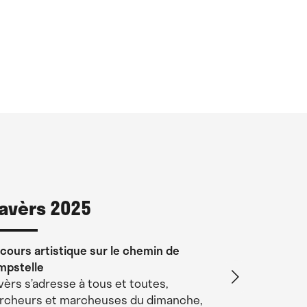
ravèrs 2025
Larzac 
Philipp
cours artistique sur le chemin de
mpstelle
Une aventu
vèrs s’adresse à tous et toutes,
LASSOUTS · 9
rcheurs et marcheuses du dimanche,
VILLECOMTAL 