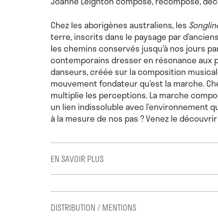
Joanne Leighton compose, recompose, décom
Chez les aborigènes australiens, les
Songli
terre, inscrits dans le paysage par d’ancie
les chemins conservés jusqu’à nos jours par
contemporains dresser en résonance aux pas
danseurs, créée sur la composition musicale
mouvement fondateur qu’est la marche. Chem
multiplie les perceptions. La marche compos
un lien indissoluble avec l’environnement q
à la mesure de nos pas ? Venez le découvri
EN SAVOIR PLUS
Spectacle proposé pour la soirée des
Veill
DISTRIBUTION / MENTIONS
le lancement de la performance. Cette soiré