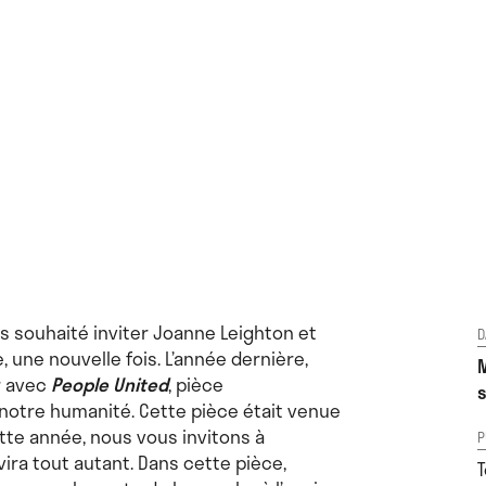
s souhaité inviter Joanne Leighton et
D
, une nouvelle fois. L’année dernière,
M
r avec
People United
, pièce
s
notre humanité. Cette pièce était venue
ette année, nous vous invitons à
P
avira tout autant. Dans cette pièce,
T