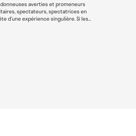
ndonneuses averties et promeneurs
LE CAYROL · 
itaires, spectateurs, spectatrices en
Philippe Du
te d’une expérience singulière. Si les…
passionné p
embarque d
mais profon
Société des