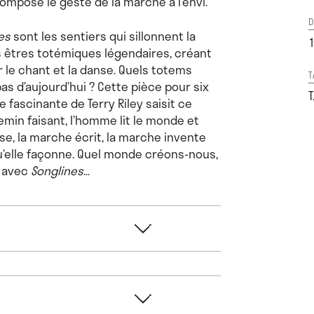
pose le geste de la marche à l’envi.
D
nes
sont les sentiers qui sillonnent la
ns êtres totémiques légendaires, créant
 le chant et la danse. Quels totems
T
 d’aujourd’hui ? Cette pièce pour six
T
 fascinante de Terry Riley saisit ce
in faisant, l’homme lit le monde et
e, la marche écrit, la marche invente
u’elle façonne. Quel monde créons-nous,
r avec
Songlines
…
eurs de Capdenac
deux ans « pile » après
e est ouverte à toutes et tous !