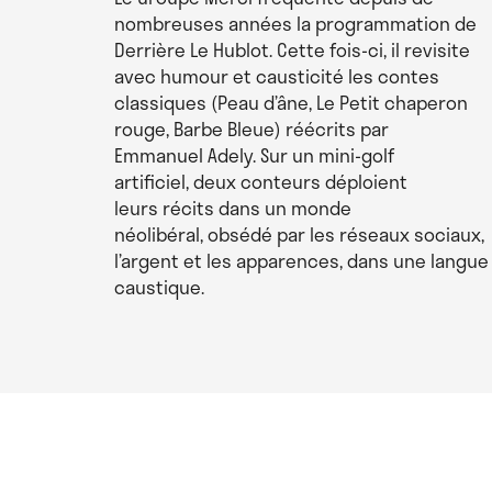
nombreuses années la programmation de
Derrière Le Hublot. Cette fois-ci, il revisite
Coproduction :
Paris réseau danse (CDCN / Ate
avec humour et causticité les contes
conventionnée pour la danse, Micadanses/AD
classiques (Peau d’âne, Le Petit chaperon
le Collectif Essonne danse | Theater Freibu
rouge, Barbe Bleue) réécrits par
Emmanuel Adely. Sur un mini-golf
Accueil en résidence :
Le Pacifique – CDCN d
artificiel, deux conteurs déploient
Val-de-Marne | La Ménagerie de Verre dans le
leurs récits dans un monde
Centre national de la danse
néolibéral, obsédé par les réseaux sociaux,
l’argent et les apparences, dans une langue
Avec le soutien de
:
la Région Île-de-France |
caustique.