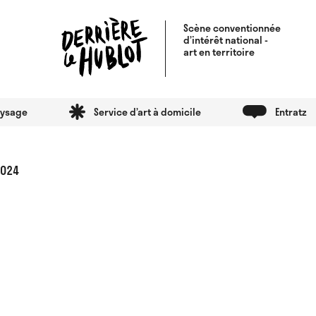
Scène conventionnée
d’intérêt national -
art en territoire
aysage
Service d’art à domicile
Entratz
2024