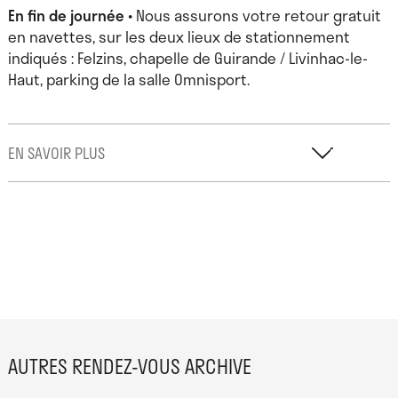
En fin de journée
• Nous assurons votre retour gratuit
en navettes, sur les deux lieux de stationnement
indiqués : Felzins, chapelle de Guirande / Livinhac-le-
Haut, parking de la salle Omnisport.
EN SAVOIR PLUS
Célie Falières
vit et travaille dans l’Aveyron. Elle
développe un travail de sculpture et d’installation où
se mêlent le pérenne et le périssable. Les objets
qu’elle fabrique constituent un vocabulaire de formes
et de folklores imaginaires qui viennent perturber
notre lecture des paysages et semblent nous inviter
pour d’étranges rituels. •
Site web
AUTRES RENDEZ-VOUS ARCHIVE