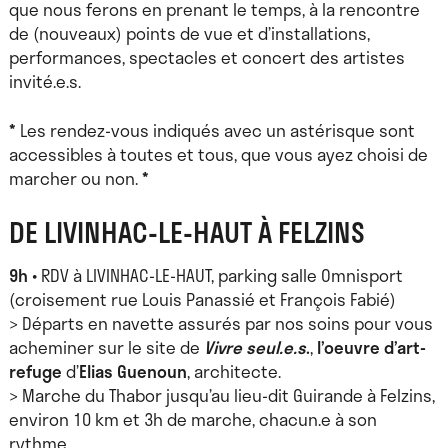
que nous ferons en prenant le temps, à la rencontre
de (nouveaux) points de vue et d’installations,
performances, spectacles et concert des artistes
invité.e.s.
*
Les rendez-vous indiqués avec un astérisque sont
accessibles à toutes et tous, que vous ayez choisi de
marcher ou non.
*
DE LIVINHAC-LE-HAUT À FELZINS
9h
• RDV à LIVINHAC-LE-HAUT, parking salle Omnisport
(croisement rue Louis Panassié et François Fabié)
> Départs en navette assurés par nos soins pour vous
acheminer sur le site de
Vivre seul.e.s
.
,
l’oeuvre d’art-
refuge
d’
Elias Guenoun
, architecte.
> Marche du Thabor jusqu’au lieu-dit Guirande à Felzins,
environ 10 km et 3h de marche, chacun.e à son
rythme.