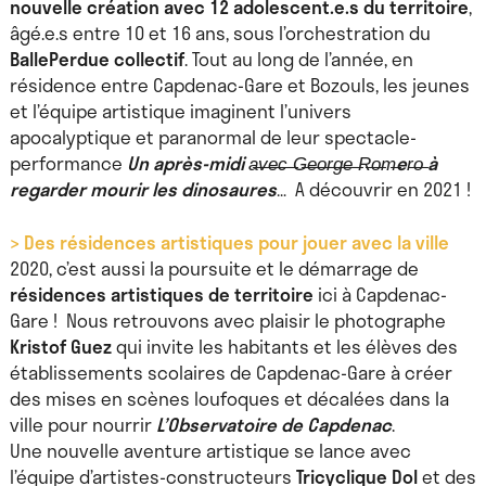
nouvelle création avec 12 adolescent.e.s du territoire
,
âgé.e.s entre 10 et 16 ans, sous l’orchestration du
BallePerdue collectif
. Tout au long de l’année, en
résidence entre Capdenac-Gare et Bozouls, les jeunes
et l’équipe artistique imaginent l’univers
apocalyptique et paranormal de leur spectacle-
performance
Un après-midi a̶v̶e̶c̶ ̶G̶e̶o̶r̶g̶e̶ ̶R̶o̶m̶er̶o̶ à
regarder mourir les dinosaures
… A découvrir en 2021 !
> Des résidences artistiques pour jouer avec la ville
2020, c’est aussi la poursuite et le démarrage de
résidences artistiques de territoire
ici à Capdenac-
Gare ! Nous retrouvons avec plaisir le photographe
Kristof Guez
qui invite les habitants et les élèves des
établissements scolaires de Capdenac-Gare à créer
des mises en scènes loufoques et décalées dans la
ville pour nourrir
L’Observatoire de Capdenac
.
Une nouvelle aventure artistique se lance avec
l’équipe d’artistes-constructeurs
Tricyclique Dol
et des