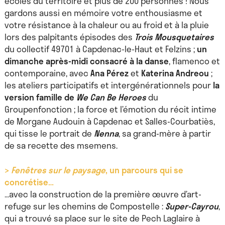
écoles du territoire et plus de 200 personnes ! Nous
gardons aussi en mémoire votre enthousiasme et
votre résistance à la chaleur ou au froid et à la pluie
lors des palpitants épisodes des
Trois Mousquetaires
du collectif 49701 à Capdenac-le-Haut et Felzins ;
un
dimanche après-midi consacré à la danse
, flamenco et
contemporaine, avec
Ana Pérez
et
Katerina Andreou
;
les ateliers participatifs et intergénérationnels pour
la
version famille de
We Can Be Heroes
du
Groupenfonction ; la force et l’émotion du récit intime
de Morgane Audouin à Capdenac et Salles-Courbatiès,
qui tisse le portrait de
Nenna
, sa grand-mère à partir
de sa recette des msemens.
>
Fenêtres sur le paysage
, un parcours qui se
concrétise…
…avec la construction de la première œuvre d’art-
refuge sur les chemins de Compostelle :
Super-Cayrou
,
qui a trouvé sa place sur le site de Pech Laglaire à